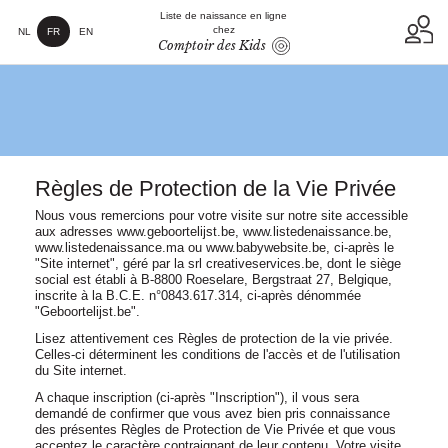
Liste de naissance en ligne
chez
NL
FR
EN
Comptoir des Kids
Règles de Protection de la Vie Privée
Nous vous remercions pour votre visite sur notre site accessible
aux adresses www.geboortelijst.be, www.listedenaissance.be,
www.listedenaissance.ma ou www.babywebsite.be, ci-après le
"Site internet", géré par la srl creativeservices.be, dont le siège
social est établi à B-8800 Roeselare, Bergstraat 27, Belgique,
inscrite à la B.C.E. n°0843.617.314, ci-après dénommée
"Geboortelijst.be".
Lisez attentivement ces Règles de protection de la vie privée.
Celles-ci déterminent les conditions de l'accès et de l'utilisation
du Site internet.
A chaque inscription (ci-après "Inscription"), il vous sera
demandé de confirmer que vous avez bien pris connaissance
des présentes Règles de Protection de Vie Privée et que vous
acceptez le caractère contraignant de leur contenu. Votre visite