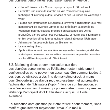
Les données personnelles sont rassemblées en vue de :
Offrir à l'Utilisateur les Services proposés par le Site internet;
Permettre une étude de marché en vue d'améliorer la qualité
technique et intrinsèque des Services et des Journées du Webshop à
venir;
Fournir des informations à l'Utilisateur, envoyer à l'Utilisateur un e-mail
mentionnant les diverses Offres le jour précédant la Journée du
Webshop, pour qu'il puisse prendre connaissance des Offres
proposées par les Webshops Participants, et fournir des informations
en lien avec les offres futures qui pourraient intéresser l'Utilisateur;
Administrer l'aspect technique du Site internet;
Le marketing direct;
Après s'être assuré du caractère anonyme des données, établir des
statistiques ou mener des enquêtes concernant la quantité de visites
sur les différentes parties du Site internet.
3.2. Marketing direct et communication aux tiers
Les données personnelles de l'Utilisateur restent strictement
confidentielles et ne peuvent en aucun cas être communiquées à
des tiers ou utilisées à des fins de marketing direct, à moins
pour Geboortelijst.be d'avoir reçu expressément et au préalable
l'autorisation de l'Utilisateur ("opt-in") lors de son Inscription, et
ce à l'exception des données qui pourront être communiquées au
Webshop Participant dont l'Utilisateur a acquis un Code
Avantage.
L'autorisation dont question peut être retirée à tout moment, sans
motif et gratuitement moyennant l'envoi d'un mail à